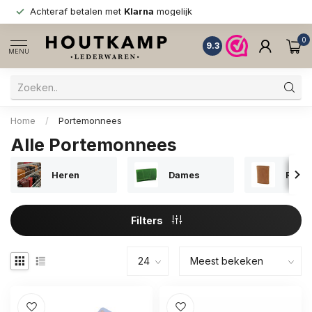
Achteraf betalen met
Klarna
mogelijk
0
9.3
MENU
Home
/
Portemonnees
Alle Portemonnees
Heren
Dames
RFID
Filters