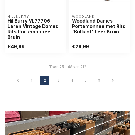
HILLBURRY
WOODLAND
HillBurry VL77706
Woodland Dames
Leren Vintage Dames
Portemonnee met Rits
Rits Portemonnee
'Brilliant' Leer Bruin
Bruin
€49,99
€29,99
Toon
25
-
48
van 212
1
2
3
4
5
9