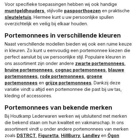
Voor specifieke toepassingen hebben wij ook handige
muntgeldhouders
, stijlvolle
paspoorthoezen
en praktische
sleuteletuis
. Hiermee kunt u uw persoonlijke spullen
overzichtelijk en veilig bij elkaar houden.
Portemonnees in verschillende kleuren
Naast verschillende modellen bieden wij ook een ruime keuze
in kleuren. Zo kunt u eenvoudig een portemonnee kiezen die
perfect aansluit bij uw persoonlijke stijl. Populaire kleuren in
ons assortiment zijn onder andere
zwarte portemonnees
,
bruine portemonnees
,
cognac portemonnees
,
blauwe
portemonnees
,
rode portemonnees
,
groene
portemonnees
en
grijze portemonnees
. Dankzij deze
variatie vindt u altijd een portemonnee die past bij uw tas,
kleding of accessoires.
Portemonnees van bekende merken
Bij Houtkamp Lederwaren werken wij uitsluitend met merken
die bekend staan om hun kwaliteit en vakmanschap. In ons
assortiment vindt u onder andere portemonnees van merken
zoals
DSTRCT
,
Figuretta
,
HillBurry
,
Landley
en
Ögon