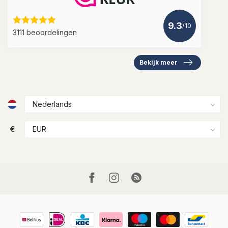
9.3
/10
3111 beoordelingen
Bekijk meer
€