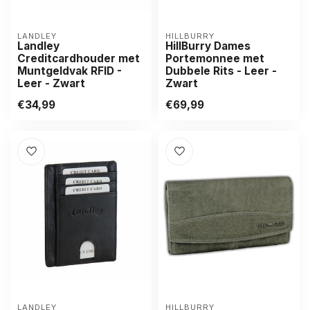
LANDLEY
HILLBURRY
Landley
HillBurry Dames
Creditcardhouder met
Portemonnee met
Muntgeldvak RFID -
Dubbele Rits - Leer -
Leer - Zwart
Zwart
€34,99
€69,99
LANDLEY
HILLBURRY