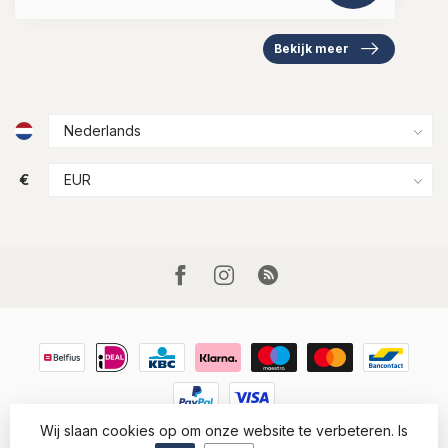
Bekijk meer
€
Wij slaan cookies op om onze website te verbeteren. Is
© Copyright 2026 Houtkamp Lederwaren
- Powered by