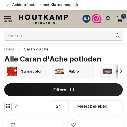
Achteraf betalen met
Klarna
mogelijk
0
9.3
MENU
Home
/
Caran d'Ache
Alle Caran d'Ache potloden
Swisscolor
Pablo
Prism
Filters