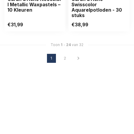
I Metallic Waxpastels –
Swisscolor
10 Kleuren
Aquarelpotloden - 30
stuks
€31,99
€38,99
Toon
1
-
24
van 32
1
2