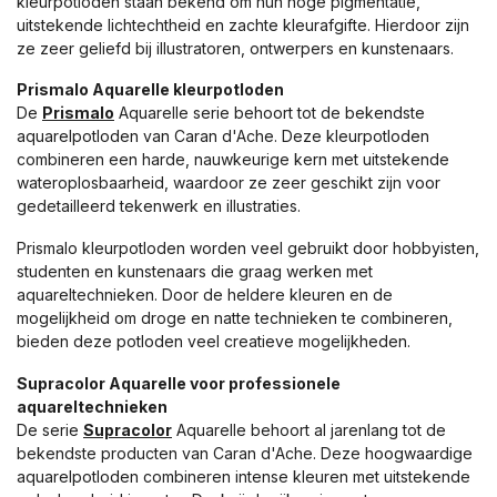
kleurpotloden staan bekend om hun hoge pigmentatie,
uitstekende lichtechtheid en zachte kleurafgifte. Hierdoor zijn
ze zeer geliefd bij illustratoren, ontwerpers en kunstenaars.
Prismalo Aquarelle kleurpotloden
De
Prismalo
Aquarelle serie behoort tot de bekendste
aquarelpotloden van Caran d'Ache. Deze kleurpotloden
combineren een harde, nauwkeurige kern met uitstekende
wateroplosbaarheid, waardoor ze zeer geschikt zijn voor
gedetailleerd tekenwerk en illustraties.
Prismalo kleurpotloden worden veel gebruikt door hobbyisten,
studenten en kunstenaars die graag werken met
aquareltechnieken. Door de heldere kleuren en de
mogelijkheid om droge en natte technieken te combineren,
bieden deze potloden veel creatieve mogelijkheden.
Supracolor Aquarelle voor professionele
aquareltechnieken
De serie
Supracolor
Aquarelle behoort al jarenlang tot de
bekendste producten van Caran d'Ache. Deze hoogwaardige
aquarelpotloden combineren intense kleuren met uitstekende