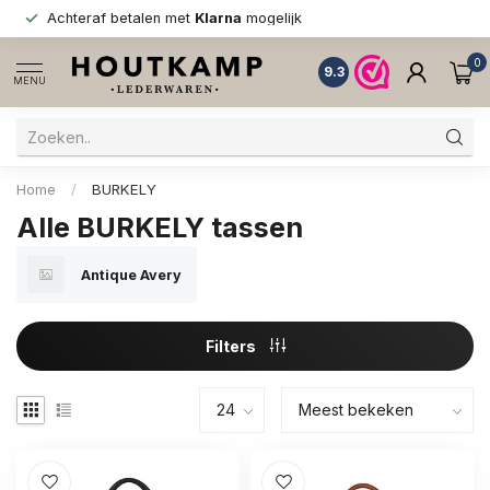
Achteraf betalen met
Klarna
mogelijk
0
9.3
MENU
Home
/
BURKELY
Alle BURKELY tassen
Antique Avery
Filters