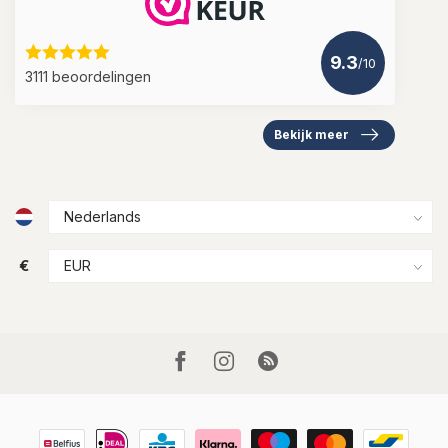
9.3
/10
3111 beoordelingen
Bekijk meer
€