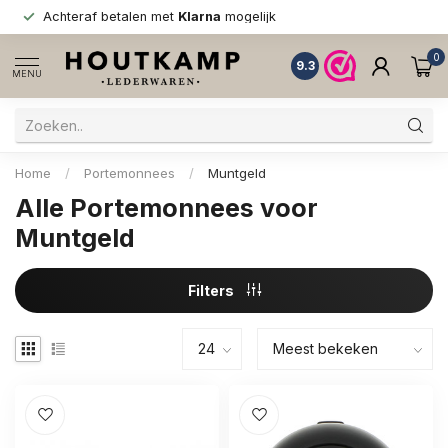
Achteraf betalen met
Klarna
mogelijk
0
9.3
MENU
Home
/
Portemonnees
/
Muntgeld
Alle Portemonnees voor
Muntgeld
Filters