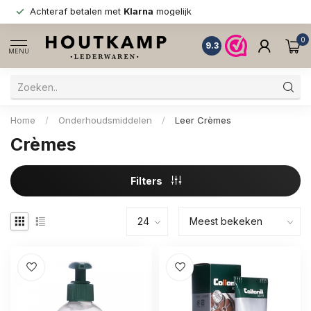
Achteraf betalen met
Klarna
mogelijk
0
9.3
MENU
Home
/
Onderhoudsmiddelen
/
Leer Crèmes
Crèmes
Filters