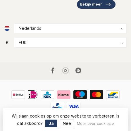
Bekijk meer
€
Wij slaan cookies op om onze website te verbeteren. Is
© Copyright 2026 Houtkamp Lederwaren
- Powered by
Lightspeed
-
Lightspeed design
by
Dyvelopment
dat akkoord?
Ja
Nee
Meer over cookies »