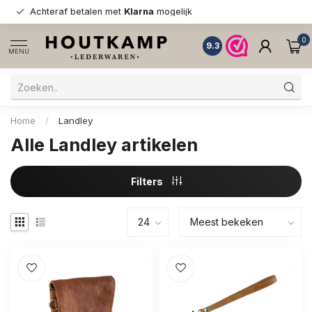
Achteraf betalen met
Klarna
mogelijk
0
9.3
MENU
Home
/
Landley
Alle Landley artikelen
Filters