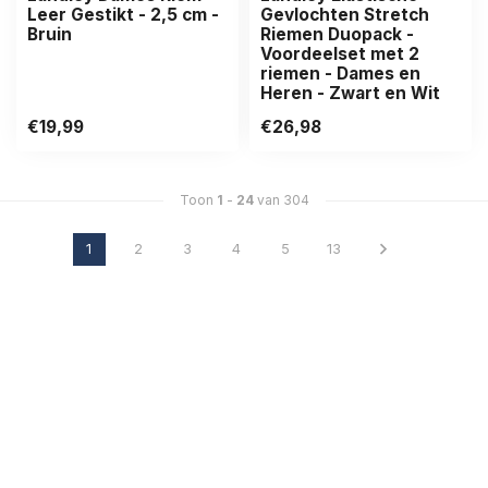
Leer Gestikt - 2,5 cm -
Gevlochten Stretch
Bruin
Riemen Duopack -
Voordeelset met 2
riemen - Dames en
Heren - Zwart en Wit
€19,99
€26,98
Toon
1
-
24
van 304
1
2
3
4
5
13