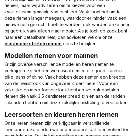
riemen, maar wij adviseren om te kiezen voor een
kwaliteitsriem gemaakt van echt leer. Vaak loont het omdat
deze riemen langer meegaan, waardoor er minder vaak een
nieuwe riem gekocht hoeft te worden, ook worden deze riem
bij gebruik vaak alleen maar mooier. Als je toch op zoek bent
naar een betaalbare riem, dan adviseren we om onze
elastische stretch riemen
eens te bekijken.
Modellen riemen voor mannen
Er zijn diverse verschillende modellen heren riemen te
verkrijgen. Zo hebben we casual riemen die goed staan in
elke jeans of chino. Vaak hebben deze riemen een breedte
van de riemstrook van ongeveer 4 centimeter. Voor een
zakelijke en meer formele look hebben we ook pantalon
riemen die vaak 3,5 centimeter breed zijn en aan de randen
stiknaden hebben om deze zakelijke uitstraling te versterken.
Leersoorten en kleuren heren riemen
Onze heren riemen zijn verkrijgbaar in verschillende
leersoorten. Zo bieden we onder andere split leer, volnerf leer
en suède aan. Split is het goedkoopste leertype en wordt