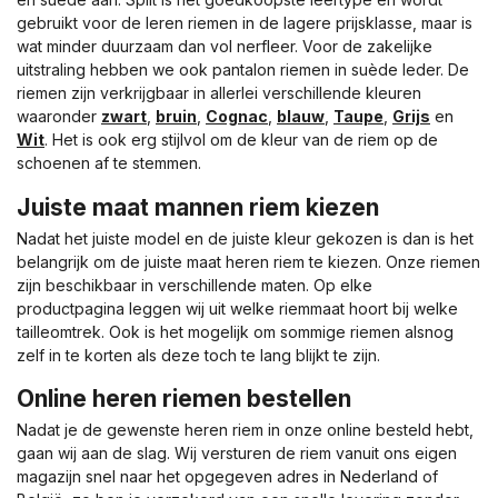
gebruikt voor de leren riemen in de lagere prijsklasse, maar is
wat minder duurzaam dan vol nerfleer. Voor de zakelijke
uitstraling hebben we ook pantalon riemen in suède leder. De
riemen zijn verkrijgbaar in allerlei verschillende kleuren
waaronder
zwart
,
bruin
,
Cognac
,
blauw
,
Taupe
,
Grijs
en
Wit
. Het is ook erg stijlvol om de kleur van de riem op de
schoenen af te stemmen.
Juiste maat mannen riem kiezen
Nadat het juiste model en de juiste kleur gekozen is dan is het
belangrijk om de juiste maat heren riem te kiezen. Onze riemen
zijn beschikbaar in verschillende maten. Op elke
productpagina leggen wij uit welke riemmaat hoort bij welke
tailleomtrek. Ook is het mogelijk om sommige riemen alsnog
zelf in te korten als deze toch te lang blijkt te zijn.
Online heren riemen bestellen
Nadat je de gewenste heren riem in onze online besteld hebt,
gaan wij aan de slag. Wij versturen de riem vanuit ons eigen
magazijn snel naar het opgegeven adres in Nederland of