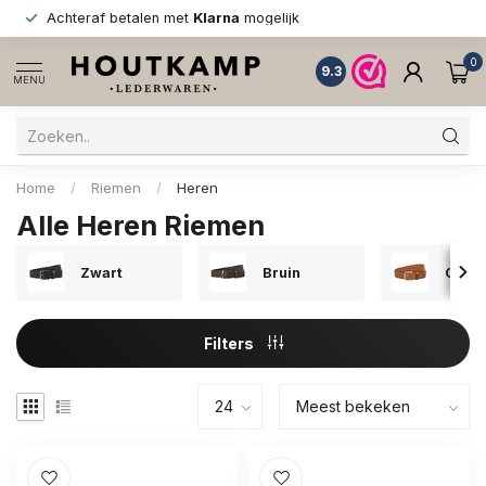
Achteraf betalen met
Klarna
mogelijk
0
9.3
MENU
Home
/
Riemen
/
Heren
Alle Heren Riemen
Zwart
Bruin
Cogn
Filters