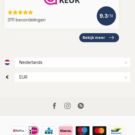
9.3
/10
3111 beoordelingen
Bekijk meer
€