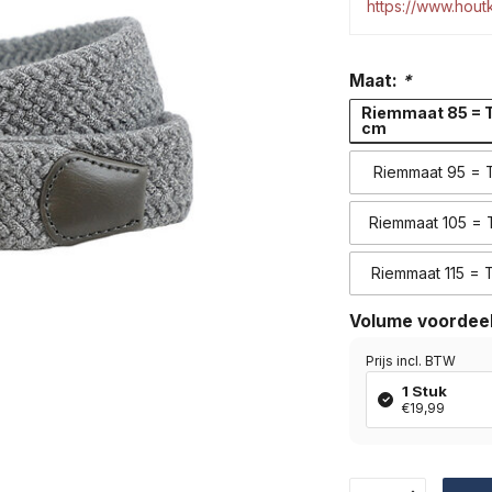
https://www.hou
Maat:
*
Riemmaat 85 = T
cm
Riemmaat 95 = T
Riemmaat 105 = T
Riemmaat 115 = T
Volume voordee
Prijs incl. BTW
1 Stuk
€19,99