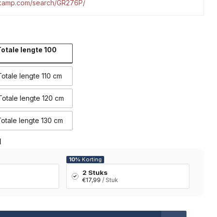
tkamp.com/search/GR276P/
otale lengte 100
otale lengte 110 cm
otale lengte 120 cm
otale lengte 130 cm
l
10%
Korting
2 Stuks
€17,99
/ Stuk