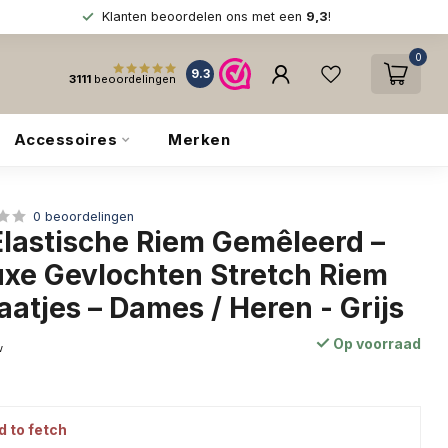
Klanten beoordelen ons met een
9,3
!
0
9.3
3111
beoordelingen
Accessoires
Merken
0 beoordelingen
Elastische Riem Gemêleerd –
uxe Gevlochten Stretch Riem
atjes – Dames / Heren - Grijs
Op voorraad
w
d to fetch