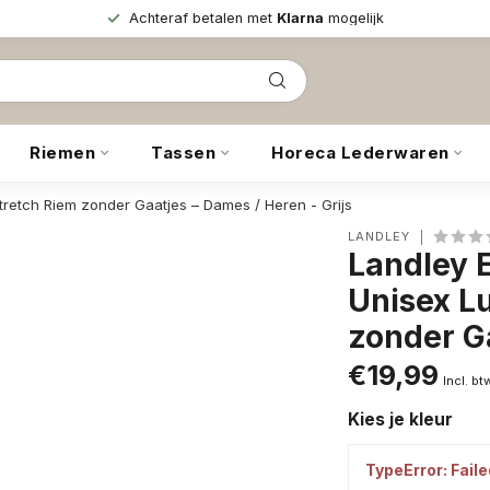
Achteraf betalen met
Klarna
mogelijk
Riemen
Tassen
Horeca Lederwaren
retch Riem zonder Gaatjes – Dames / Heren - Grijs
LANDLEY
Landley 
Unisex L
zonder Ga
€19,99
Incl. bt
Kies je kleur
TypeError: Faile