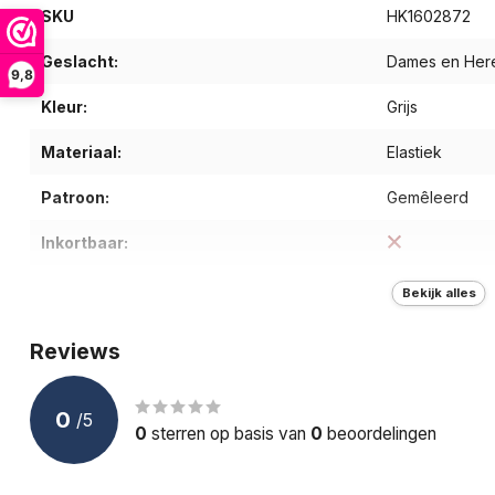
SKU
HK1602872
Geslacht:
Dames en Her
9,8
Kleur:
Grijs
Materiaal:
Elastiek
Patroon:
Gemêleerd
Inkortbaar:
Type riem:
Elastische riem
Bekijk alles
Breedte (cm):
3.5
Reviews
Gewicht (g):
165
0
/
5
Doelgroep:
Volwassenen
0
sterren op basis van
0
beoordelingen