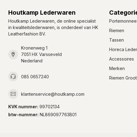
Houtkamp Lederwaren
Categori
Houtkamp Lederwaren, de online specialist
Portemonnee
in kwaliteitslederwaren, is onderdeel van HK
Riemen
Leatherfashion BV.
Tassen
Kronenweg 1
Horeca Lede
7051 HX Varsseveld
Accessoires
Nederland
Merken
085 0657240
Riemen Groot
klantenservice@houtkamp.com
KVK nummer:
99702134
btw-nummer:
NL869097763B01