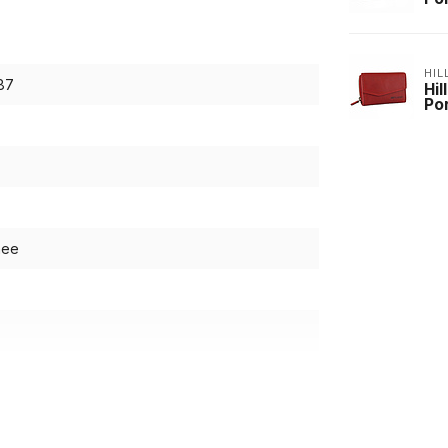
HIL
87
Hi
Po
nee