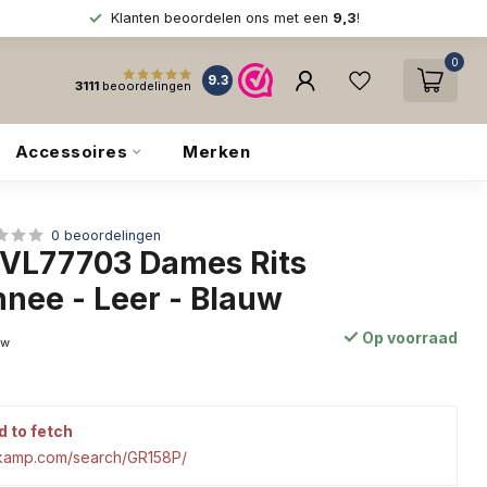
Klanten beoordelen ons met een
9,3
!
0
9.3
3111
beoordelingen
Accessoires
Merken
0 beoordelingen
y VL77703 Dames Rits
nee - Leer - Blauw
Op voorraad
tw
d to fetch
tkamp.com/search/GR158P/