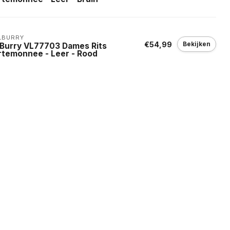
LBURRY
€54,99
Bekijken
llBurry VL77703 Dames Rits
rtemonnee - Leer - Rood