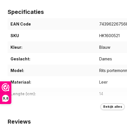
Specificaties
EAN Code
74396226756
SKU
HK1600521
Kleur:
Blauw
Geslacht:
Dames
Model:
Rits portemon
Materiaal:
Leer
Lengte (cm):
14
9,8
Breedte (cm):
9,5
Bekijk alles
Diepte (cm):
3,5
Reviews