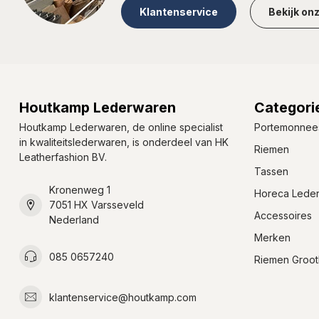
Klantenservice
Bekijk on
Houtkamp Lederwaren
Categori
Houtkamp Lederwaren, de online specialist
Portemonnee
in kwaliteitslederwaren, is onderdeel van HK
Riemen
Leatherfashion BV.
Tassen
Kronenweg 1
Horeca Lede
7051 HX Varsseveld
Accessoires
Nederland
Merken
085 0657240
Riemen Groot
klantenservice@houtkamp.com