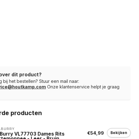
over dit product?
 bij het bestellen? Stuur een mail naar:
rvice@houtkamp.com
Onze klantenservice helpt je graag
rde producten
LBURRY
€54,99
Bekijken
llBurry VL77703 Dames Rits
rtemonnee - Leer - Bruin