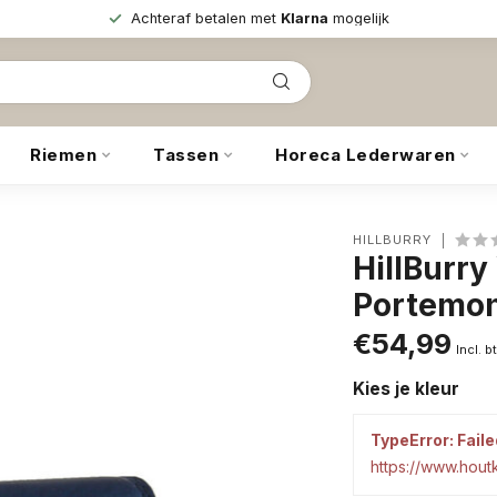
Achteraf betalen met
Klarna
mogelijk
Riemen
Tassen
Horeca Lederwaren
HILLBURRY
HillBurr
Portemon
€54,99
Incl. b
Kies je kleur
TypeError: Faile
https://www.hou