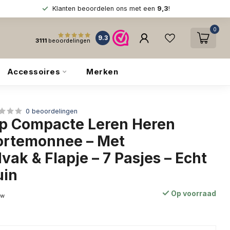
Klanten beoordelen ons met een
9,3
!
0
9.3
3111
beoordelingen
Accessoires
Merken
0 beoordelingen
p Compacte Leren Heren
Portemonnee – Met
ak & Flapje – 7 Pasjes – Echt
uin
Op voorraad
tw