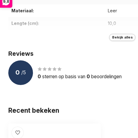
9,8
Materiaal:
Leer
Lengte (cm):
10,0
Breedte (cm):
8,5
Bekijk alles
Diepte (cm):
2,0
Reviews
Gewicht (g):
65
0
/
5
Aantal vakken:
11
0
sterren op basis van
0
beoordelingen
Aantal pasjesvakken:
7
Sluiting:
Geen
Recent bekeken
RFID bescherming:
Materiaal binnenvoering:
Stof
Opties:
-