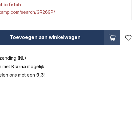
d to fetch
tkamp.com/search/GR269P/
Toevoegen aan winkelwagen
zending (NL)
en met
Klarna
mogelijk
elen ons met een
9,3
!