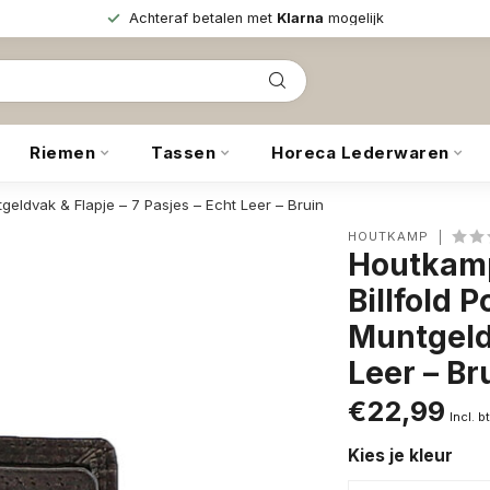
Achteraf betalen met
Klarna
mogelijk
Riemen
Tassen
Horeca Lederwaren
eldvak & Flapje – 7 Pasjes – Echt Leer – Bruin
HOUTKAMP
Houtkam
Billfold 
Muntgeldv
Leer – Br
€22,99
Incl. b
Kies je kleur