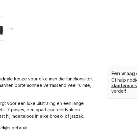
Een vraag 
deale keuze voor elke man die functionaliteit
Of hulp nodig
e mannen portemonnee verrassend veel ruimte,
klantense
verder!
t voor een luxe uitstraling en een lange
iefst 7 pasjes, een apart muntgeldvak en
t hij moeiteloos in elke broek- of jaszak.
elijks gebruik