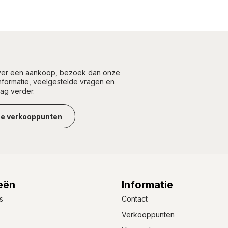
over een aankoop, bezoek dan onze
informatie, veelgestelde vragen en
aag verder.
ze verkooppunten
eën
Informatie
s
Contact
Verkooppunten