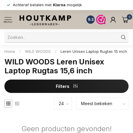
Achteraf betalen met
Klarna
mogelijk
0
9.3
MENU
Home
/
WILD WOODS
/
Leren Unisex Laptop Rugtas 15 inch
WILD WOODS Leren Unisex
Laptop Rugtas 15,6 inch
Filters
Geen producten gevonden!