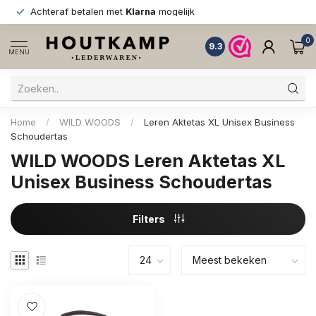
Achteraf betalen met
Klarna
mogelijk
0
9.3
MENU
Home
/
WILD WOODS
/
Leren Aktetas XL Unisex Business
Schoudertas
WILD WOODS Leren Aktetas XL
Unisex Business Schoudertas
Filters