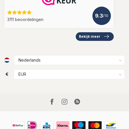
9.3
/10
3111 beoordelingen
Bekijk meer
€