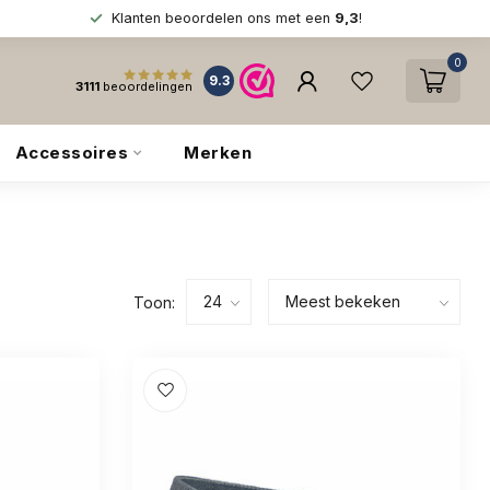
Klanten beoordelen ons met een
9,3
!
0
9.3
3111
beoordelingen
Accessoires
Merken
Toon: