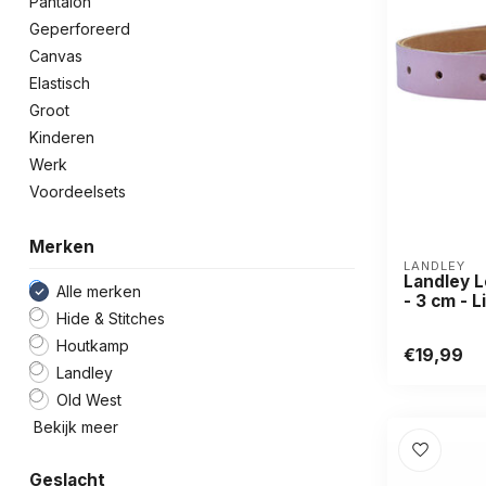
Pantalon
Geperforeerd
Canvas
Elastisch
Groot
Kinderen
Werk
Voordeelsets
Merken
LANDLEY
Landley L
Alle merken
- 3 cm - L
Hide & Stitches
Houtkamp
€19,99
Landley
Old West
Bekijk meer
Geslacht