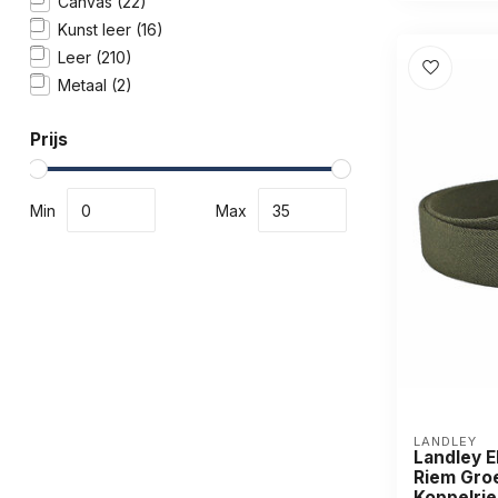
Canvas
(22)
Kunst leer
(16)
Leer
(210)
Metaal
(2)
Prijs
Min
Max
LANDLEY
Landley E
Riem Groe
Koppelrie