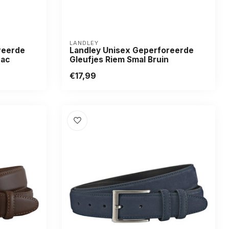
LANDLEY
reerde
Landley Unisex Geperforeerde
nac
Gleufjes Riem Smal Bruin
€17,99