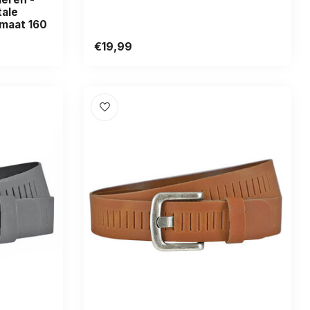
tale
emaat 160
€19,99