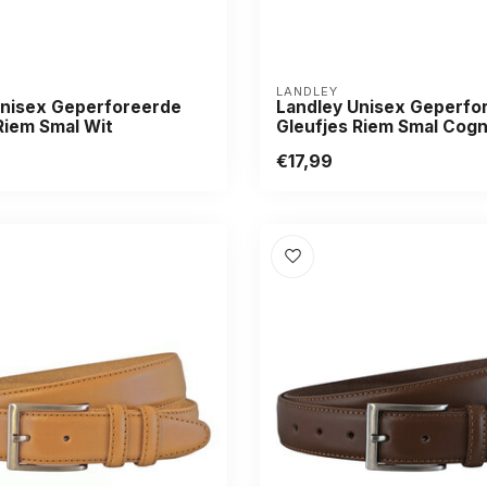
LANDLEY
Unisex Geperforeerde
Landley Unisex Geperfo
Riem Smal Wit
Gleufjes Riem Smal Cog
€17,99