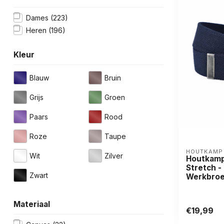
Dames
(223)
Heren
(196)
Kleur
Blauw
Bruin
Grijs
Groen
Paars
Rood
Roze
Taupe
HOUTKAMP
Wit
Zilver
Houtkamp
Stretch 
Zwart
Werkbroe
Materiaal
€19,99