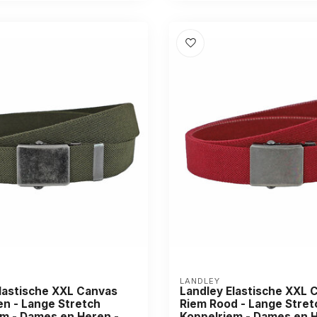
LANDLEY
lastische XXL Canvas
Landley Elastische XXL 
n - Lange Stretch
Riem Rood - Lange Stret
m - Dames en Heren -
Koppelriem - Dames en H