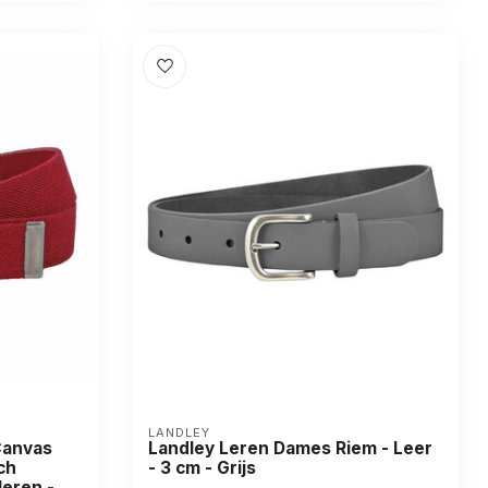
LANDLEY
Canvas
Landley Leren Dames Riem - Leer
ch
- 3 cm - Grijs
eren -