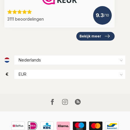
9.3
/10
3111 beoordelingen
Bekijk meer
€