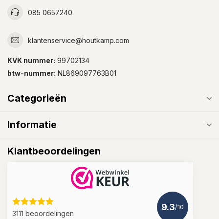
085 0657240
klantenservice@houtkamp.com
KVK nummer:
99702134
btw-nummer:
NL869097763B01
Categorieën
Informatie
Klantbeoordelingen
9.3
/10
3111 beoordelingen