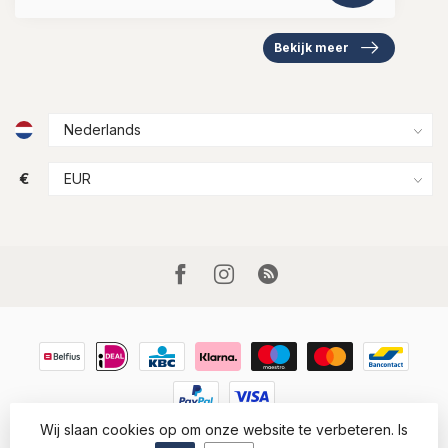
Bekijk meer
€
Wij slaan cookies op om onze website te verbeteren. Is
© Copyright 2026 Houtkamp Lederwaren
- Powered by