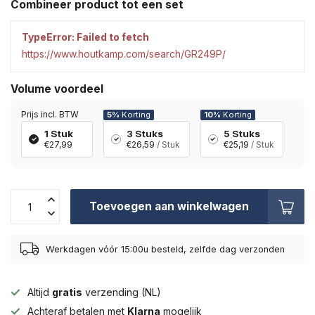
Combineer product tot een set
TypeError: Failed to fetch
https://www.houtkamp.com/search/GR249P/
Volume voordeel
Prijs incl. BTW
5%
Korting
10%
Korting
1 Stuk
3 Stuks
5 Stuks
€27,99
€26,59
/ Stuk
€25,19
/ Stuk
Toevoegen aan winkelwagen
Werkdagen vóór 15:00u besteld, zelfde dag verzonden
Altijd
gratis
verzending (NL)
Achteraf betalen met
Klarna
mogelijk