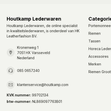
Houtkamp Lederwaren
Categori
Houtkamp Lederwaren, de online specialist
Portemonnee
in kwaliteitslederwaren, is onderdeel van HK
Riemen
Leatherfashion BV.
Tassen
Kronenweg 1
Horeca Lede
7051 HX Varsseveld
Accessoires
Nederland
Merken
085 0657240
Riemen Groot
klantenservice@houtkamp.com
KVK nummer:
99702134
btw-nummer:
NL869097763B01