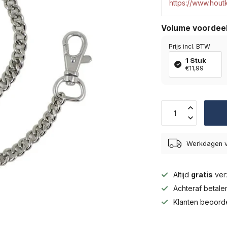
https://www.hou
Volume voordee
Prijs incl. BTW
1 Stuk
€11,99
Werkdagen v
Altijd
gratis
ver
Achteraf betal
Klanten beoord