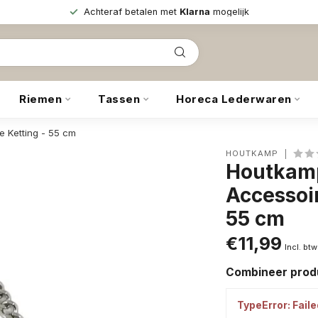
Achteraf betalen met
Klarna
mogelijk
Riemen
Tassen
Horeca Lederwaren
e Ketting - 55 cm
HOUTKAMP
Houtkamp
Accessoi
55 cm
€11,99
Incl. btw
Combineer produ
TypeError: Faile