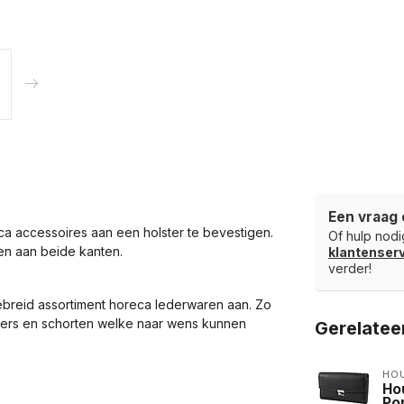
Een vraag 
a accessoires aan een holster te bevestigen.
Of hulp nodig
gen aan beide kanten.
klantense
verder!
breid assortiment horeca lederwaren aan. Zo
ters en schorten welke naar wens kunnen
Gerelatee
HO
Ho
Po