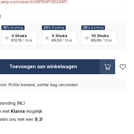
tkamp.com/search/GR194PGR249P/
l
15%
Korting
20%
Korting
25%
Korting
3 Stuks
5 Stuks
10 Stuks
€10,19
/ Stuk
€9,59
/ Stuk
€8,99
/ Stuk
Toevoegen aan winkelwagen
óór 15:00u besteld, zelfde dag verzonden
zending (NL)
en met
Klarna
mogelijk
elen ons met een
9,3
!