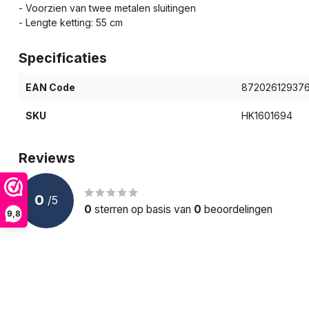
- Voorzien van twee metalen sluitingen
- Lengte ketting: 55 cm
Specificaties
EAN Code
87202612937
SKU
HK1601694
Reviews
0
/
5
0
sterren op basis van
0
beoordelingen
9,8