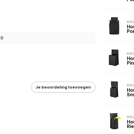
HO
Ho
Po
69
HO
Ho
Pi
HO
Je beoordeling toevoegen
Ho
Sm
HO
Ho
Ri