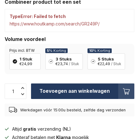
Combineer product tot een set
TypeError: Failed to fetch
https://www.houtkamp.com/search/GR249P/
Volume voordeel
Prijs incl. BTW
5%
Korting
10%
Korting
1 Stuk
3 Stuks
5 Stuks
€24,99
€23,74
/ Stuk
€22,49
/ Stuk
Toevoegen aan winkelwagen
Werkdagen vóór 15:00u besteld, zelfde dag verzonden
Altijd
gratis
verzending (NL)
Achteraf betalen met
Klarna
mogelijk