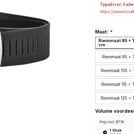
TypeError: Faile
https://www.hou
Maat:
*
Riemmaat 85 = T
cm
Riemmaat 95 = T
Riemmaat 105 = T
Riemmaat 115 = T
Riemmaat 125 = T
Volume voordee
Prijs incl. BTW
1 Stuk