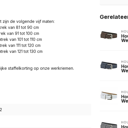
Gerelatee
t zijn de volgende vijf maten:
rek van 81 tot 90 cm
HO
ek van 91 tot 100 cm
Ho
rek van 101 tot 110 cm
We
ek van 111 tot 120 cm
rek van 121 tot 130 cm
HO
Ho
ijke staffelkorting op onze werkriemen.
We
HO
Ho
We
2
HO
Ho