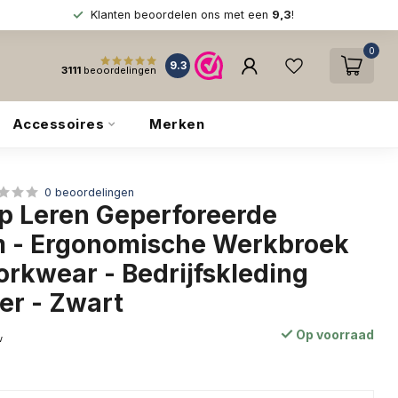
Klanten beoordelen ons met een
9,3
!
0
9.3
3111
beoordelingen
Accessoires
Merken
0 beoordelingen
 Leren Geperforeerde
 - Ergonomische Werkbroek
orkwear - Bedrijfskleding
er - Zwart
Op voorraad
w