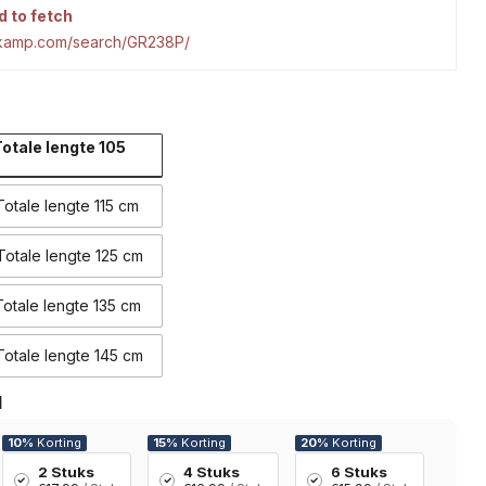
d to fetch
tkamp.com/search/GR238P/
otale lengte 105
otale lengte 115 cm
otale lengte 125 cm
otale lengte 135 cm
otale lengte 145 cm
l
10%
Korting
15%
Korting
20%
Korting
2 Stuks
4 Stuks
6 Stuks