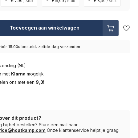
€17,99
/ Stuk
€16,99
/ Stuk
€15,99
/ Stuk
Toevoegen aan winkelwagen
óór 15:00u besteld, zelfde dag verzonden
zending (NL)
en met
Klarna
mogelijk
elen ons met een
9,3
!
over dit product?
 bij het bestellen? Stuur een mail naar:
rvice@houtkamp.com
Onze klantenservice helpt je graag