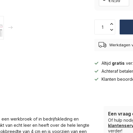
€19,99
Werkdagen v
Altijd
gratis
ver
Achteraf betal
Klanten beoord
Een vraag 
 een werkbroek of in bedrijfskleding en
Of hulp nodig
akt van echt leer en heeft over de hele lengte
klantense
verder!
rookbreedte van 4 cm en is voorzien van een