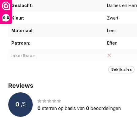
Geslacht:
Dames en Her
Kleur:
Zwart
9,8
Materiaal:
Leer
Patroon:
Effen
Inkortbaar:
Type riem:
Werkriem
Bekijk alles
Breedte (cm):
4,0
Reviews
Gewicht (g):
150
0
/
5
Doelgroep:
Volwassenen
0
sterren op basis van
0
beoordelingen