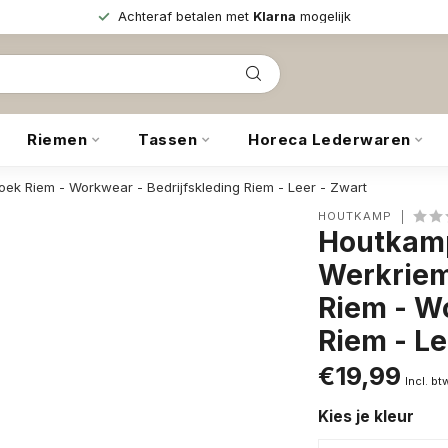
Achteraf betalen met
Klarna
mogelijk
Riemen
Tassen
Horeca Lederwaren
k Riem - Workwear - Bedrijfskleding Riem - Leer - Zwart
HOUTKAMP
Houtkamp
Werkriem
Riem - W
Riem - Le
€19,99
Incl. bt
Kies je kleur