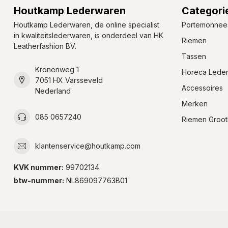
Houtkamp Lederwaren
Categori
Houtkamp Lederwaren, de online specialist
Portemonnee
in kwaliteitslederwaren, is onderdeel van HK
Riemen
Leatherfashion BV.
Tassen
Kronenweg 1
Horeca Lede
7051 HX Varsseveld
Accessoires
Nederland
Merken
085 0657240
Riemen Groot
klantenservice@houtkamp.com
KVK nummer:
99702134
btw-nummer:
NL869097763B01