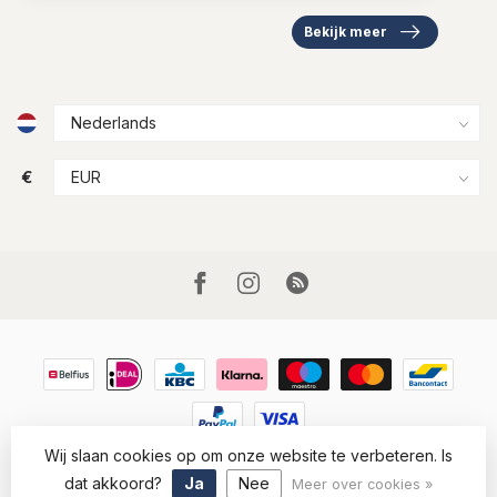
Bekijk meer
€
Wij slaan cookies op om onze website te verbeteren. Is
© Copyright 2026 Houtkamp Lederwaren
- Powered by
Lightspeed
-
Lightspeed design
by
Dyvelopment
dat akkoord?
Ja
Nee
Meer over cookies »