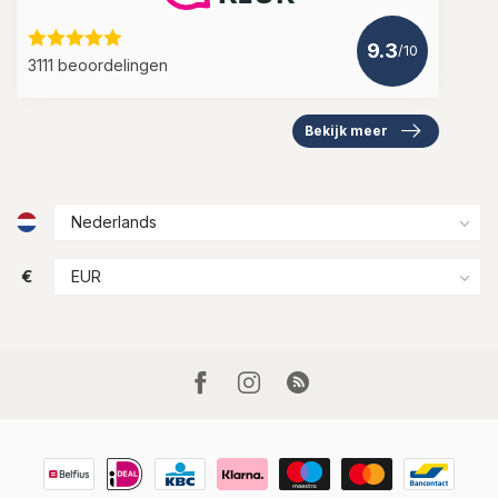
9.3
/10
3111 beoordelingen
Bekijk meer
€