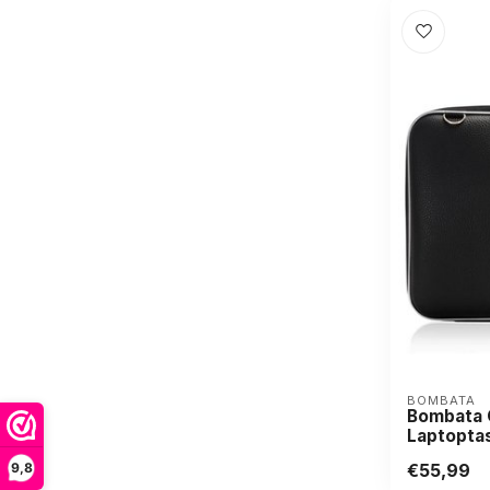
BOMBATA
Bombata C
Laptopta
€55,99
9,8