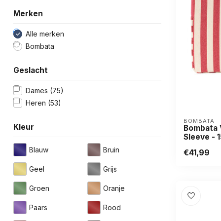
Merken
Alle merken
Bombata
Geslacht
Dames
(75)
Heren
(53)
BOMBATA
Kleur
Bombata V
Sleeve - 1
Blauw
Bruin
€41,99
Geel
Grijs
Groen
Oranje
Paars
Rood