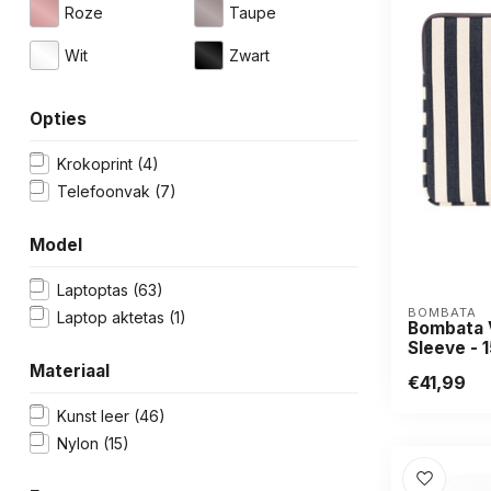
Roze
Taupe
Wit
Zwart
Opties
Krokoprint
(4)
Telefoonvak
(7)
Model
Laptoptas
(63)
BOMBATA
Laptop aktetas
(1)
Bombata V
Sleeve - 1
Materiaal
€41,99
Kunst leer
(46)
Nylon
(15)