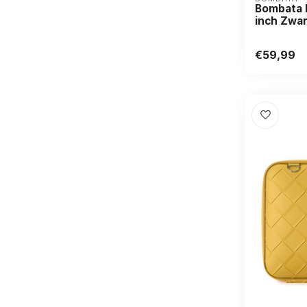
Bombata E
inch Zwar
€59,99