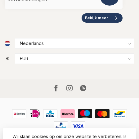
Bekijk meer
€
Wij slaan cookies op om onze website te verbeteren. Is
© Copyright 2026 Houtkamp Lederwaren
- Powered by