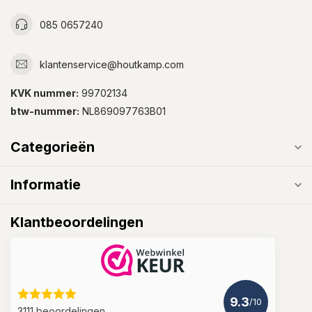
085 0657240
klantenservice@houtkamp.com
KVK nummer:
99702134
btw-nummer:
NL869097763B01
Categorieën
Informatie
Klantbeoordelingen
9.3
/10
3111 beoordelingen