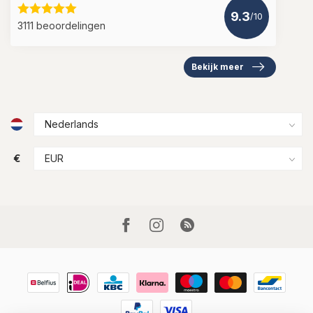
9.3
/10
3111 beoordelingen
Bekijk meer
€