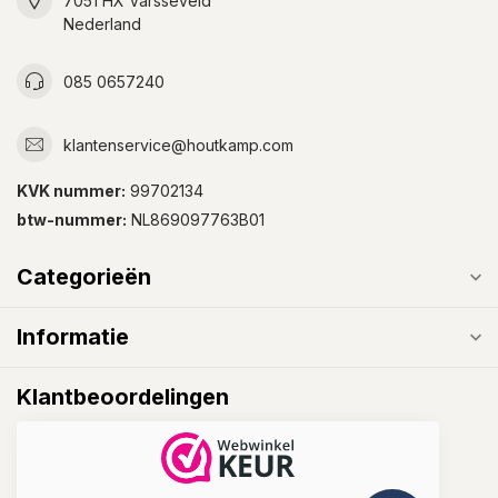
7051 HX Varsseveld
Nederland
085 0657240
klantenservice@houtkamp.com
KVK nummer:
99702134
btw-nummer:
NL869097763B01
Categorieën
Informatie
Klantbeoordelingen