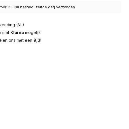
óór 15:00u besteld, zelfde dag verzonden
zending (NL)
en met
Klarna
mogelijk
elen ons met een
9,3
!