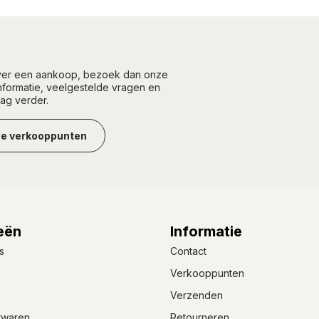
over een aankoop, bezoek dan onze
informatie, veelgestelde vragen en
aag verder.
ze verkooppunten
eën
Informatie
s
Contact
Verkooppunten
Verzenden
rwaren
Retourneren