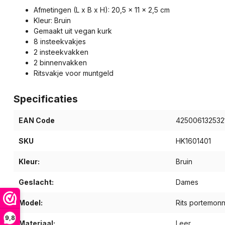
Afmetingen (L x B x H): 20,5 x 11 x 2,5 cm
Kleur: Bruin
Gemaakt uit vegan kurk
8 insteekvakjes
2 insteekvakken
2 binnenvakken
Ritsvakje voor muntgeld
Specificaties
EAN Code
425006132532
SKU
HK1601401
Kleur:
Bruin
Geslacht:
Dames
Model:
Rits portemon
9,8
Materiaal:
Leer