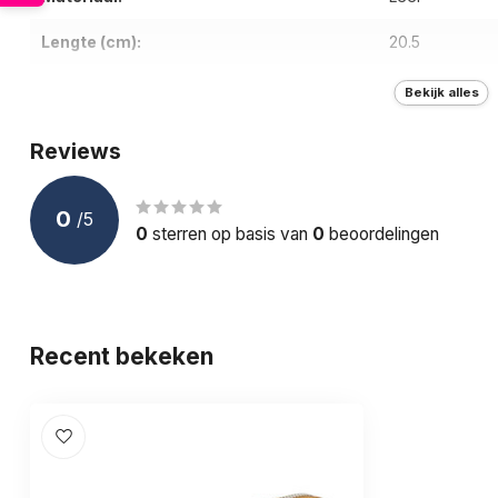
Lengte (cm):
20.5
Breedte (cm):
11
Bekijk alles
Diepte (cm):
2.5
Reviews
Gewicht (g):
170
0
/
5
Aantal vakken:
13
0
sterren op basis van
0
beoordelingen
Aantal pasjesvakken:
8
Sluiting:
Ritssluiting
Recent bekeken
RFID bescherming:
Materiaal binnenvoering:
Kurk
Opties:
-