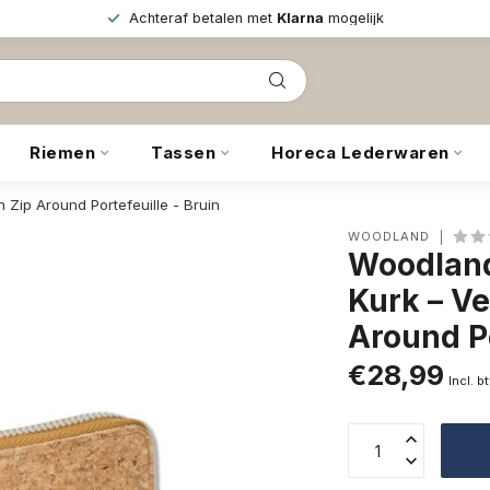
Achteraf betalen met
Klarna
mogelijk
Riemen
Tassen
Horeca Lederwaren
Zip Around Portefeuille - Bruin
WOODLAND
Woodland
Kurk – V
Around Po
€28,99
Incl. b