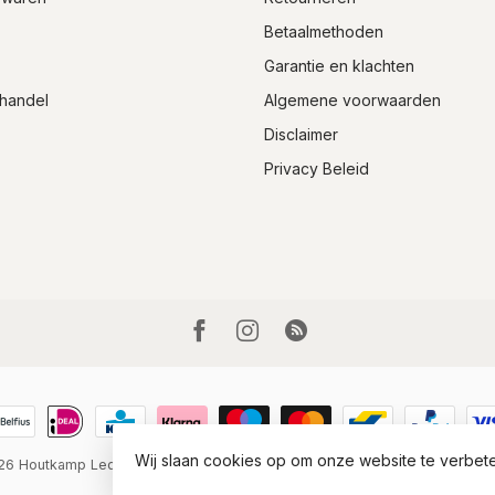
Betaalmethoden
Garantie en klachten
handel
Algemene voorwaarden
Disclaimer
Privacy Beleid
Wij slaan cookies op om onze website te verbete
026 Houtkamp Lederwaren
- Powered by
Lightspeed
-
Lightspeed design