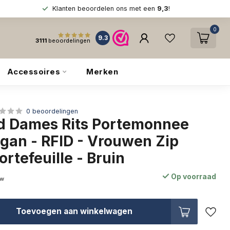
Klanten beoordelen ons met een
9,3
!
0
9.3
3111
beoordelingen
Accessoires
Merken
0 beoordelingen
 Dames Rits Portemonnee
egan - RFID - Vrouwen Zip
rtefeuille - Bruin
Op voorraad
tw
Toevoegen aan winkelwagen