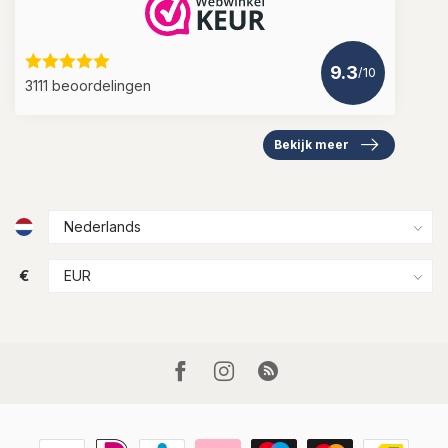
9.3
/10
3111 beoordelingen
Bekijk meer
€