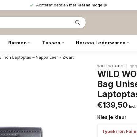
Achteraf betalen met
Klarna
mogelijk
Riemen
Tassen
Horeca Lederwaren
 inch Laptoptas – Nappa Leer - Zwart
WILD WOODS
WILD WO
Bag Unise
Laptopta
€139,50
Incl.
Kies je kleur
TypeError: Faile