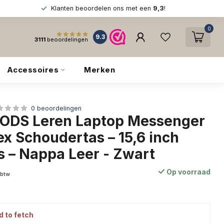
Klanten beoordelen ons met een
9,3
!
0
9.3
3111
beoordelingen
Accessoires
Merken
0 beoordelingen
ODS Leren Laptop Messenger
x Schoudertas – 15,6 inch
s – Nappa Leer - Zwart
Op voorraad
 btw
d to fetch