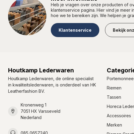
Heb je vragen over onze producten of 
klantenservice pagina. Hier vind je meer 
hoe we te bereiken zijn. We helpen je gr
Klantenservice
Bekijk on
Houtkamp Lederwaren
Categori
Houtkamp Lederwaren, de online specialist
Portemonnee
in kwaliteitslederwaren, is onderdeel van HK
Riemen
Leatherfashion BV.
Tassen
Kronenweg 1
Horeca Lede
7051 HX Varsseveld
Accessoires
Nederland
Merken
085 0657240