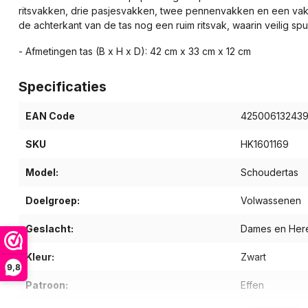
ritsvakken, drie pasjesvakken, twee pennenvakken en een vak v
de achterkant van de tas nog een ruim ritsvak, waarin veilig 
- Afmetingen tas (B x H x D): 42 cm x 33 cm x 12 cm
Specificaties
EAN Code
42500613243
SKU
HK1601169
Model:
Schoudertas
Doelgroep:
Volwassenen
Geslacht:
Dames en Her
Kleur:
Zwart
9,8
Patroon:
Effen