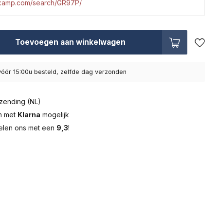
tkamp.com/search/GR97P/
Toevoegen aan winkelwagen
óór 15:00u besteld, zelfde dag verzonden
zending (NL)
en met
Klarna
mogelijk
elen ons met een
9,3
!