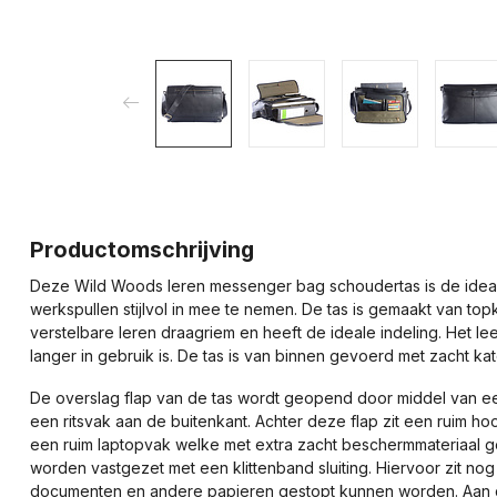
Productomschrijving
Deze Wild Woods leren messenger bag schoudertas is de ideale
werkspullen stijlvol in mee te nemen. De tas is gemaakt van topk
verstelbare leren draagriem en heeft de ideale indeling. Het l
langer in gebruik is. De tas is van binnen gevoerd met zacht ka
De overslag flap van de tas wordt geopend door middel van e
een ritsvak aan de buitenkant. Achter deze flap zit een ruim hoo
een ruim laptopvak welke met extra zacht beschermmateriaal ge
worden vastgezet met een klittenband sluiting. Hiervoor zit no
documenten en andere papieren gestopt kunnen worden. Aan de