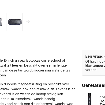
Een vraag 
 15 inch unisex laptoptas om je school of
Of hulp nodig
waliteit leer en beschikt over een in lengte
klantense
verder!
eer van deze tas wordt mooier naarmate de tas
toen.
en dubbele magneetsluiting en beschikt over
Gerelatee
fdvak, waarin ook een ritsvakje zit. Tevens is er
voerd is en waarin de laptop stevig kan
COL
g een ruim insteekvak, waarin handig
Co
 voorkant zit een rits opbergvak waarin twee
Ta