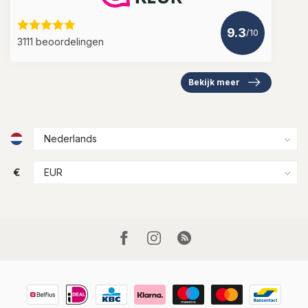
9.3
/10
3111 beoordelingen
Bekijk meer
€