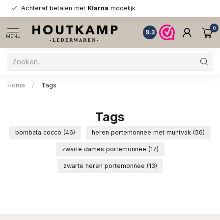
Achteraf betalen met
Klarna
mogelijk
0
9.3
MENU
Home
/
Tags
Tags
bombata cocco
(46)
heren portemonnee met muntvak
(56)
zwarte dames portemonnee
(17)
zwarte heren portemonnee
(13)