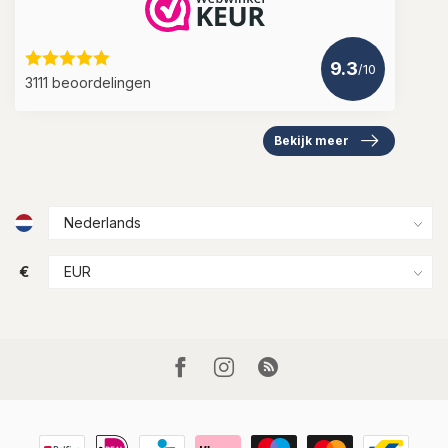
9.3
/10
3111 beoordelingen
Bekijk meer
€