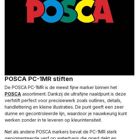
POSCA PC-1MR stiften
De POSCA PC-1MR is de meest fijne marker binnen het
POSCA
assortiment. Dankzij de ultrafijne naaldpunt is deze
verfstift perfect voor precisiewerk zoals outlines, details,
handlettering en kleine illustraties. De punt geeft een zeer
dunne en gecontroleerde lijn, waardoor je nauwkeurig kunt
werken zonder in te leveren op kleurintensiteit.
Net als andere POSCA markers bevat de PC-1MR sterk
gepigmenteerde verf op waterbasis die goed dekt en