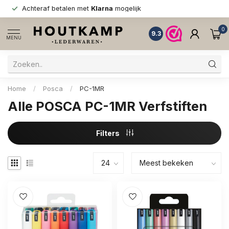
Achteraf betalen met
Klarna
mogelijk
0
9.3
MENU
Home
/
Posca
/
PC-1MR
Alle POSCA PC-1MR Verfstiften
Filters