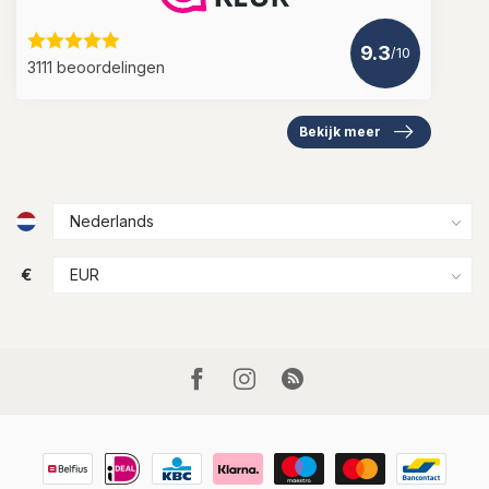
9.3
/10
3111 beoordelingen
Bekijk meer
€