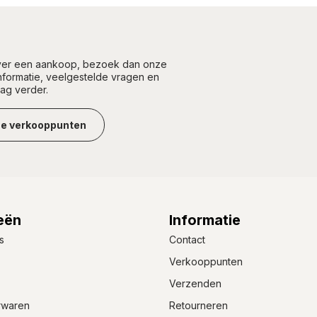
over een aankoop, bezoek dan onze
informatie, veelgestelde vragen en
aag verder.
ze verkooppunten
eën
Informatie
s
Contact
Verkooppunten
Verzenden
rwaren
Retourneren