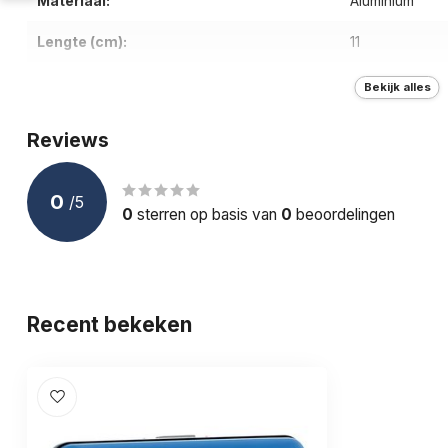
Materiaal:
Aluminium
Lengte (cm):
11
Breedte (cm):
8
Bekijk alles
Diepte (cm):
2
Reviews
Gewicht (g):
80
0
/
5
Aantal pasjesvakken:
10
0
sterren op basis van
0
beoordelingen
Sluiting:
Kliksluiting
RFID bescherming:
Recent bekeken
Materiaal binnenvoering:
Kunststof
Opties:
Waterdicht