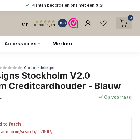
Klanten beoordelen ons met een
9,3
!
0
9.3
3111
beoordelingen
Accessoires
Merken
0 beoordelingen
igns Stockholm V2.0
m Creditcardhouder - Blauw
Op voorraad
tw
d to fetch
tkamp.com/search/GR151P/