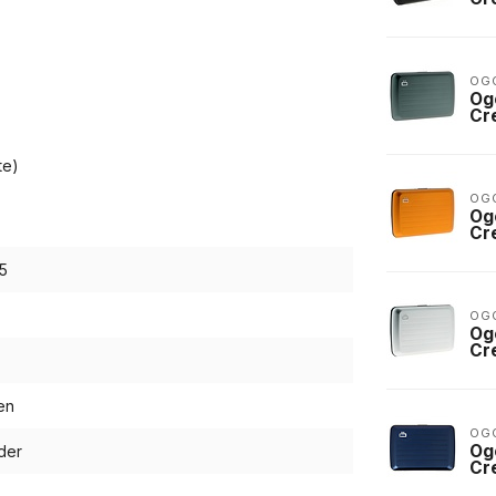
OG
Og
Cr
te)
OG
Og
Cr
5
OG
Og
Cr
en
OG
Og
der
Cr