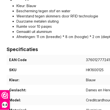
Kleur: Blauw
Bescherming tegen stof en water
Weerstand tegen skimmers door RFID technologie
Duurzame metalen sluiting
Ruimte voor 10 pasjes
Gemaakt uit aluminium
Afmetingen: 11 cm (breedte) * 8 cm (hoogte) * 2 cm (diep
Specificaties
EAN Code
376012777241
SKU
HK1600125
Kleur:
Blauw
Geslacht:
Dames en Her
Model:
Creditcardhou
9,8