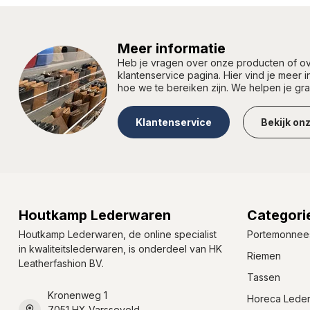
Meer informatie
Heb je vragen over onze producten of 
klantenservice pagina. Hier vind je meer 
hoe we te bereiken zijn. We helpen je gr
Klantenservice
Bekijk on
Houtkamp Lederwaren
Categori
Houtkamp Lederwaren, de online specialist
Portemonnee
in kwaliteitslederwaren, is onderdeel van HK
Riemen
Leatherfashion BV.
Tassen
Kronenweg 1
Horeca Lede
7051 HX Varsseveld