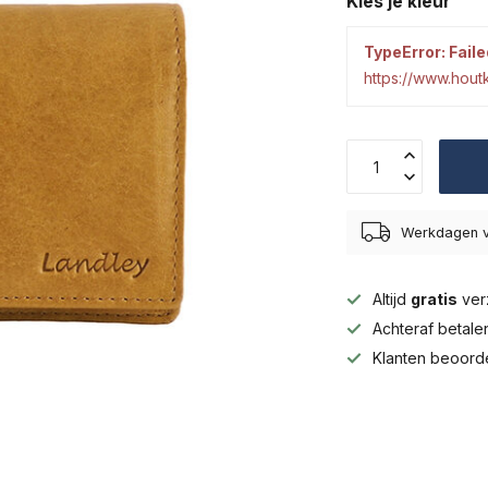
Kies je kleur
TypeError: Faile
https://www.hou
Werkdagen v
Altijd
gratis
ver
Achteraf betal
Klanten beoord