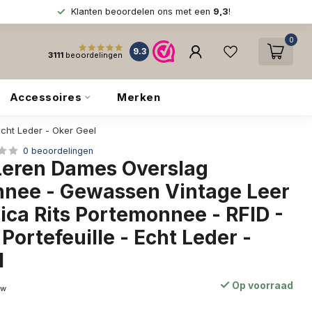
Klanten beoordelen ons met een
9,3
!
0
9.3
3111
beoordelingen
Accessoires
Merken
cht Leder - Oker Geel
0 beoordelingen
Leren Dames Overslag
nee - Gewassen Vintage Leer
ica Rits Portemonnee - RFID -
ortefeuille - Echt Leder -
l
Op voorraad
tw