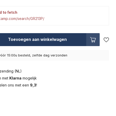
d to fetch
tkamp.com/search/GR213P/
Toevoegen aan winkelwagen
óór 15:00u besteld, zelfde dag verzonden
zending (NL)
en met
Klarna
mogelijk
elen ons met een
9,3
!