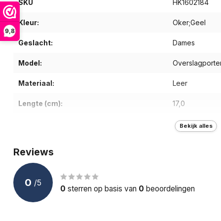
SKU
HK1602184
Kleur:
Oker;Geel
9,8
Geslacht:
Dames
Model:
Overslagport
Materiaal:
Leer
Lengte (cm):
17,0
Breedte (cm):
10,0
Bekijk alles
Diepte (cm):
2,8
Reviews
Gewicht (g):
170
0
/
5
Aantal vakken:
26
0
sterren op basis van
0
beoordelingen
Aantal pasjesvakken:
16