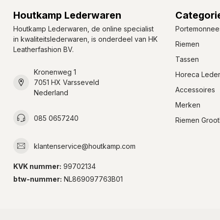
Houtkamp Lederwaren
Categori
Houtkamp Lederwaren, de online specialist
Portemonnee
in kwaliteitslederwaren, is onderdeel van HK
Riemen
Leatherfashion BV.
Tassen
Kronenweg 1
Horeca Lede
7051 HX Varsseveld
Accessoires
Nederland
Merken
085 0657240
Riemen Groot
klantenservice@houtkamp.com
KVK nummer:
99702134
btw-nummer:
NL869097763B01