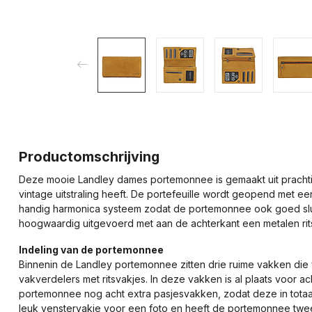
Productomschrijving
Deze mooie Landley dames portemonnee is gemaakt uit prachti
vintage uitstraling heeft. De portefeuille wordt geopend met ee
handig harmonica systeem zodat de portemonnee ook goed sluit a
hoogwaardig uitgevoerd met aan de achterkant een metalen rits
Indeling van de portemonnee
Binnenin de Landley portemonnee zitten drie ruime vakken die va
vakverdelers met ritsvakjes. In deze vakken is al plaats voor ac
portemonnee nog acht extra pasjesvakken, zodat deze in totaal
leuk venstervakje voor een foto en heeft de portemonnee twe