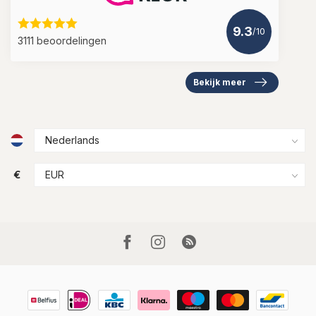
9.3
/10
3111 beoordelingen
Bekijk meer
€