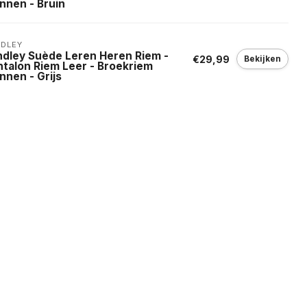
nnen - Bruin
NDLEY
ndley Suède Leren Heren Riem -
€29,99
Bekijken
ntalon Riem Leer - Broekriem
nnen - Grijs