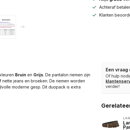
Achteraf betal
Klanten beoord
Een vraag 
 kleuren
Bruin
en
Grijs
. De pantalon riemen zijn
Of hulp nodig
of nette jeans en broeken. De riemen worden
klantense
verder!
jlvolle moderne gesp. Dit duopack is extra
Gerelatee
LA
La
Pa