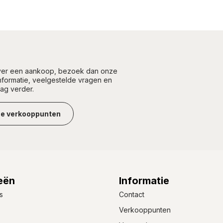
over een aankoop, bezoek dan onze
informatie, veelgestelde vragen en
aag verder.
ze verkooppunten
eën
Informatie
s
Contact
Verkooppunten