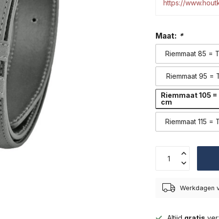
https://www.hou
Maat:
*
Riemmaat 85 = T
Riemmaat 95 = T
Riemmaat 105 = 
cm
Riemmaat 115 = T
Werkdagen v
Altijd
gratis
ver