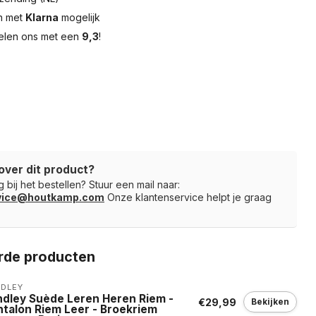
en met
Klarna
mogelijk
elen ons met een
9,3
!
over dit product?
 bij het bestellen? Stuur een mail naar:
rvice@houtkamp.com
Onze klantenservice helpt je graag
rde producten
NDLEY
ndley Suède Leren Heren Riem -
€29,99
Bekijken
ntalon Riem Leer - Broekriem