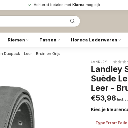
Achteraf betalen met
Klarna
mogelijk
Riemen
Tassen
Horeca Lederwaren
 Duopack - Leer - Bruin en Grijs
LANDLEY
Landley 
Suède Le
Leer - Br
€53,98
Incl. b
Kies je kleuren
TypeError: Faile