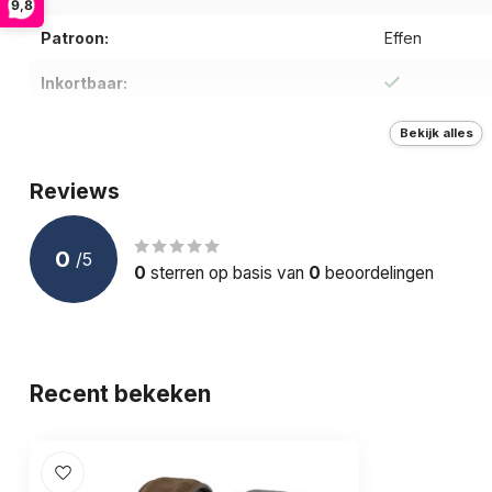
9,8
Patroon:
Effen
Inkortbaar:
Type riem:
Broekriem
Bekijk alles
Breedte (cm):
3.5
Reviews
Gewicht (g):
300
0
/
5
Doelgroep:
Volwassenen
0
sterren op basis van
0
beoordelingen
Recent bekeken