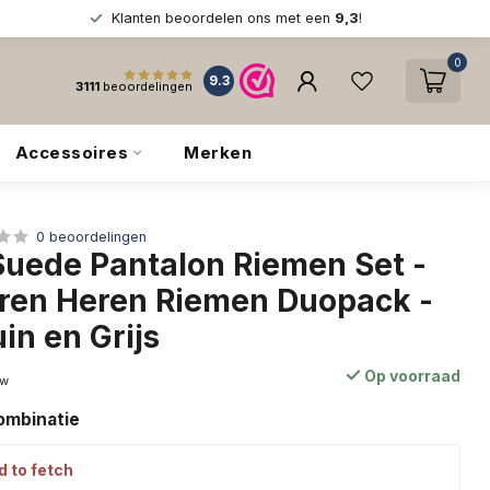
Klanten beoordelen ons met een
9,3
!
0
9.3
3111
beoordelingen
Accessoires
Merken
0 beoordelingen
Suede Pantalon Riemen Set -
ren Heren Riemen Duopack -
uin en Grijs
Op voorraad
tw
combinatie
d to fetch