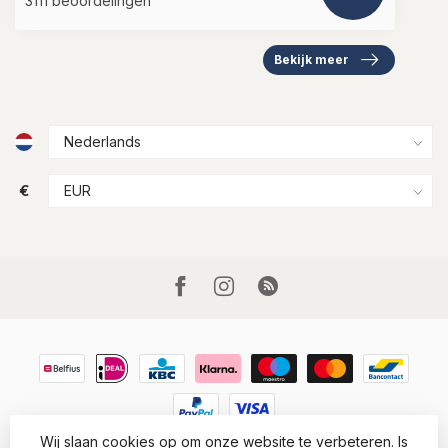
3111 beoordelingen
Bekijk meer
€
Wij slaan cookies op om onze website te verbeteren. Is
© Copyright 2026 Houtkamp Lederwaren
- Powered by