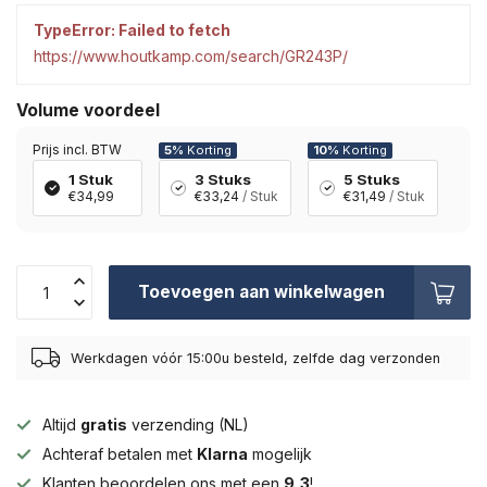
TypeError: Failed to fetch
https://www.houtkamp.com/search/GR243P/
Volume voordeel
Prijs incl. BTW
5%
Korting
10%
Korting
1 Stuk
3 Stuks
5 Stuks
€34,99
€33,24
/ Stuk
€31,49
/ Stuk
Toevoegen aan winkelwagen
Werkdagen vóór 15:00u besteld, zelfde dag verzonden
Altijd
gratis
verzending (NL)
Achteraf betalen met
Klarna
mogelijk
Klanten beoordelen ons met een
9,3
!