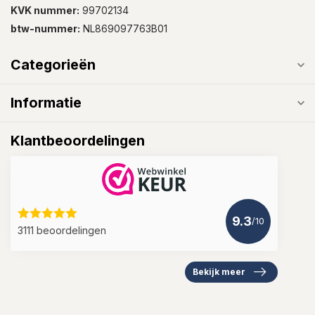
KVK nummer:
99702134
btw-nummer:
NL869097763B01
Categorieën
Informatie
Klantbeoordelingen
9.3
/10
3111 beoordelingen
Bekijk meer