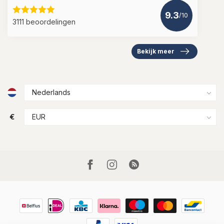
9.3
/10
3111 beoordelingen
Bekijk meer
€