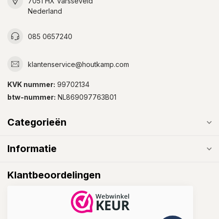
7051 HX Varsseveld
Nederland
085 0657240
klantenservice@houtkamp.com
KVK nummer:
99702134
btw-nummer:
NL869097763B01
Categorieën
Informatie
Klantbeoordelingen