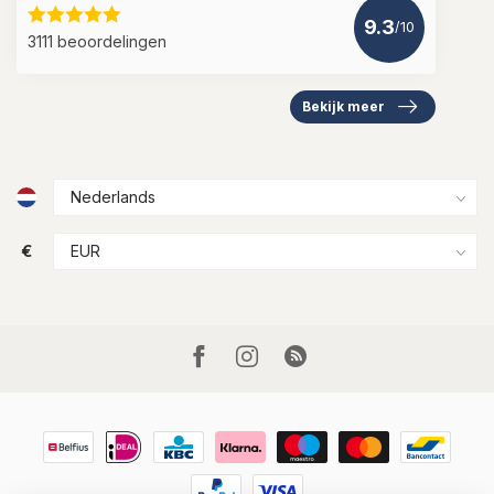
9.3
/10
3111 beoordelingen
Bekijk meer
€