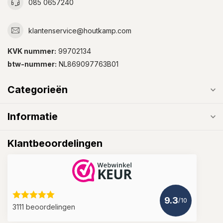
085 0657240
klantenservice@houtkamp.com
KVK nummer:
99702134
btw-nummer:
NL869097763B01
Categorieën
Informatie
Klantbeoordelingen
9.3
/10
3111 beoordelingen