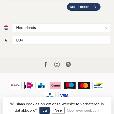
Bekijk meer
€
Wij slaan cookies op om onze website te verbeteren. Is
© Copyright 2026 Houtkamp Lederwaren
- Powered by
Lightspeed
-
Lightspeed design
by
Dyvelopment
dat akkoord?
Ja
Nee
Meer over cookies »