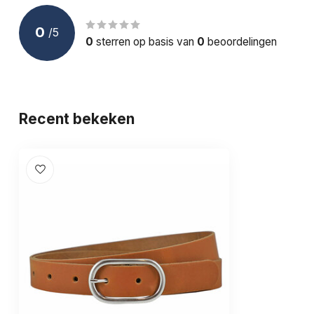
Gewicht (g):
120
0
/
5
Doelgroep:
Volwassenen
0
sterren op basis van
0
beoordelingen
Recent bekeken