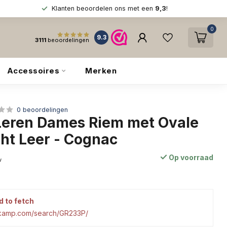
Klanten beoordelen ons met een
9,3
!
0
9.3
3111
beoordelingen
Accessoires
Merken
0 beoordelingen
Leren Dames Riem met Ovale
cht Leer - Cognac
Op voorraad
w
d to fetch
tkamp.com/search/GR233P/