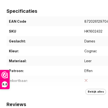
Specificaties
EAN Code
87202612970
SKU
HK1602432
Geslacht:
Dames
Kleur:
Cognac
Materiaal:
Leer
Patroon:
Effen
Inkortbaar:
9,8
Type riem:
Broekriem
Bekijk alles
Breedte (cm):
3.0
Reviews