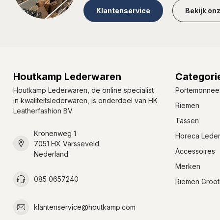
Klantenservice
Bekijk on
Houtkamp Lederwaren
Categori
Houtkamp Lederwaren, de online specialist
Portemonnee
in kwaliteitslederwaren, is onderdeel van HK
Riemen
Leatherfashion BV.
Tassen
Kronenweg 1
Horeca Lede
7051 HX Varsseveld
Accessoires
Nederland
Merken
085 0657240
Riemen Groot
klantenservice@houtkamp.com