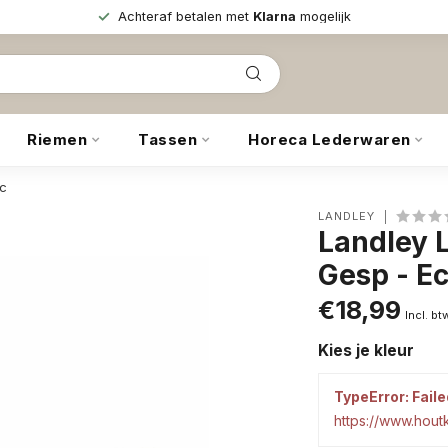
Achteraf betalen met
Klarna
mogelijk
Riemen
Tassen
Horeca Lederwaren
ac
LANDLEY
Landley 
Gesp - E
€18,99
Incl. bt
Kies je kleur
TypeError: Faile
https://www.hou