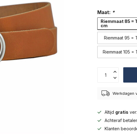
Maat:
*
Riemmaat 85 = T
cm
Riemmaat 95 = T
Riemmaat 105 = T
Werkdagen v
Altijd
gratis
ver
Achteraf betal
Klanten beoord