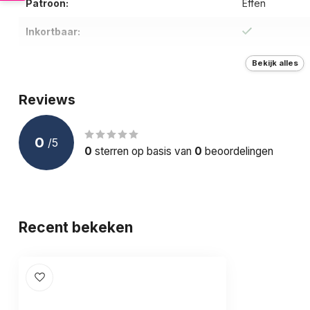
Patroon:
Effen
Inkortbaar:
Type riem:
Broekriem
Bekijk alles
Breedte (cm):
2.0
Reviews
Gewicht (g):
75
0
/
5
Doelgroep:
Volwassenen
0
sterren op basis van
0
beoordelingen
Recent bekeken