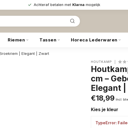
Achteraf betalen met
Klarna
mogelijk
Riemen
Tassen
Horeca Lederwaren
Broekriem | Elegant | Zwart
HOUTKAMP
Houtkamp
cm – Gebo
Elegant |
€18,99
Incl. bt
Kies je kleur
TypeError: Faile