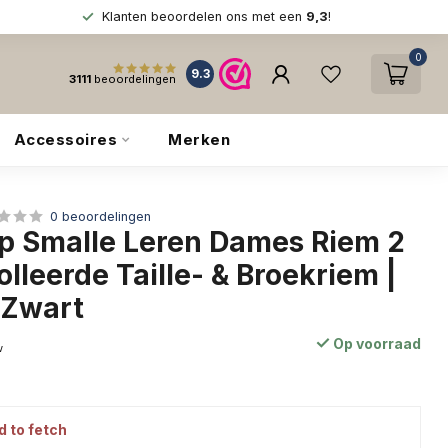
Klanten beoordelen ons met een
9,3
!
0
9.3
3111
beoordelingen
Accessoires
Merken
0 beoordelingen
 Smalle Leren Dames Riem 2
lleerde Taille- & Broekriem |
 Zwart
Op voorraad
w
d to fetch