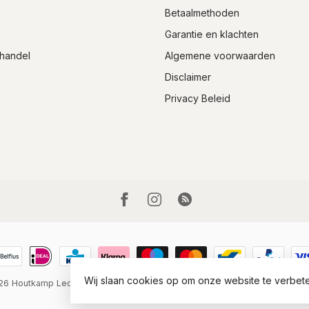
Betaalmethoden
Garantie en klachten
handel
Algemene voorwaarden
Disclaimer
Privacy Beleid
Wij slaan cookies op om onze website te verbete
026 Houtkamp Lederwaren
- Powered by
Lightspeed
-
Lightspeed design