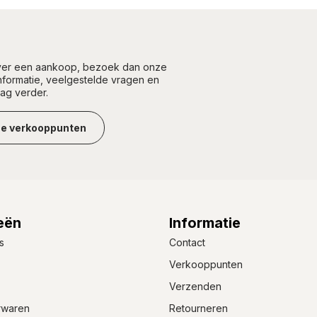
over een aankoop, bezoek dan onze
informatie, veelgestelde vragen en
aag verder.
ze verkooppunten
eën
Informatie
s
Contact
Verkooppunten
Verzenden
rwaren
Retourneren