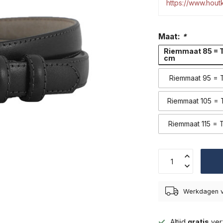
https://www.hou
Maat:
*
Riemmaat 85 = T
cm
Riemmaat 95 = T
Riemmaat 105 = T
Riemmaat 115 = T
Werkdagen v
Altijd
gratis
ver