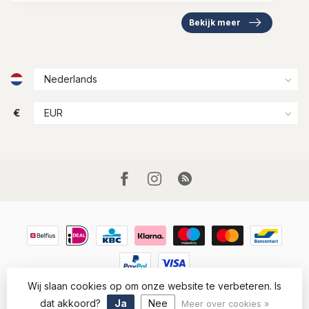
Bekijk meer
€
Wij slaan cookies op om onze website te verbeteren. Is
© Copyright 2026 Houtkamp Lederwaren
- Powered by
Lightspeed
-
Lightspeed design
by
Dyvelopment
dat akkoord?
Ja
Nee
Meer over cookies »