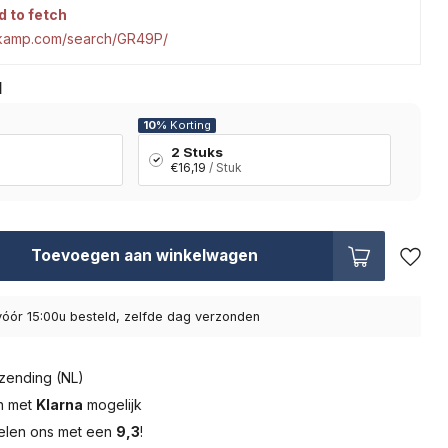
d to fetch
tkamp.com/search/GR49P/
l
10%
Korting
2 Stuks
€16,19
/ Stuk
Toevoegen aan winkelwagen
óór 15:00u besteld, zelfde dag verzonden
zending (NL)
en met
Klarna
mogelijk
elen ons met een
9,3
!