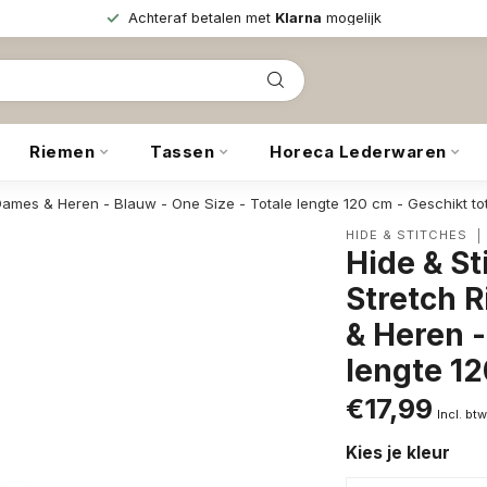
Achteraf betalen met
Klarna
mogelijk
Riemen
Tassen
Horeca Lederwaren
 Dames & Heren - Blauw - One Size - Totale lengte 120 cm - Geschikt to
HIDE & STITCHES
Hide & St
Stretch R
& Heren -
lengte 12
€17,99
Incl. bt
Kies je kleur