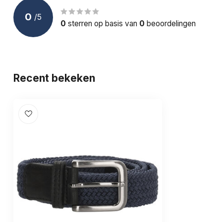
0
/
5
Doelgroep:
Volwassenen
0
sterren op basis van
0
beoordelingen
Recent bekeken