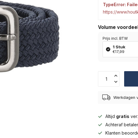
TypeError: Faile
https://www.hou
Volume voordee
Prijs incl. BTW
1 Stuk
€17,99
Werkdagen v
Altijd
gratis
ver
Achteraf betal
Klanten beoord