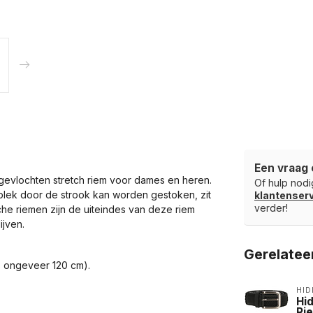
Een vraag 
e gevlochten stretch riem voor dames en heren.
Of hulp nodig
plek door de strook kan worden gestoken, zit
klantense
verder!
sche riemen zijn de uiteindes van deze riem
ijven.
Gerelatee
 is ongeveer 120 cm).
HID
Hid
Ri