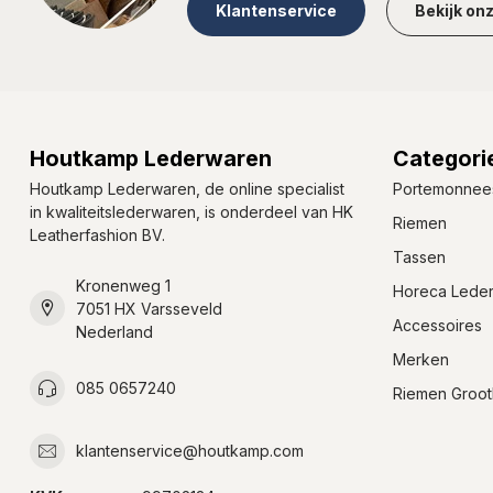
Klantenservice
Bekijk on
Houtkamp Lederwaren
Categori
Houtkamp Lederwaren, de online specialist
Portemonnee
in kwaliteitslederwaren, is onderdeel van HK
Riemen
Leatherfashion BV.
Tassen
Kronenweg 1
Horeca Lede
7051 HX Varsseveld
Accessoires
Nederland
Merken
085 0657240
Riemen Groot
klantenservice@houtkamp.com