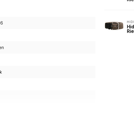
HID
16
Hid
Ri
en
k