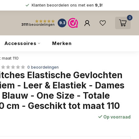
Klanten beoordelen ons met een
9,3
!
0
9.3
3111
beoordelingen
Accessoires
Merken
t maat 110
0 beoordelingen
itches Elastische Gevlochten
iem - Leer & Elastiek - Dames
 Blauw - One Size - Totale
0 cm - Geschikt tot maat 110
Op voorraad
w