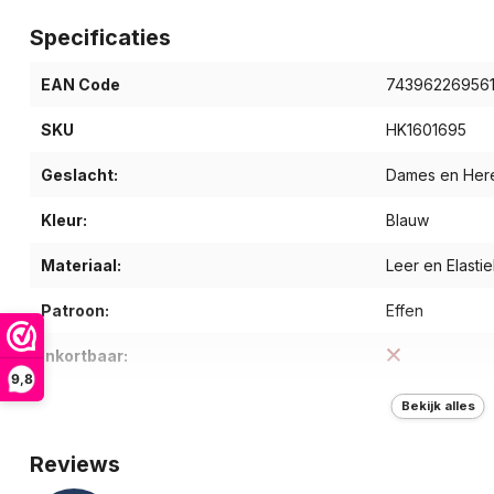
Specificaties
EAN Code
74396226956
SKU
HK1601695
Geslacht:
Dames en Her
Kleur:
Blauw
Materiaal:
Leer en Elastie
Patroon:
Effen
Inkortbaar:
9,8
Type riem:
Broekriem
Bekijk alles
Breedte (cm):
3,5
Reviews
Gewicht (g):
140