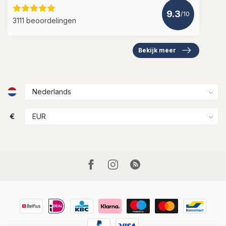
9.3
/10
3111 beoordelingen
Bekijk meer
€