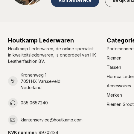
Klantenservice
Bekijk on
Houtkamp Lederwaren
Categori
Houtkamp Lederwaren, de online specialist
Portemonnee
in kwaliteitslederwaren, is onderdeel van HK
Riemen
Leatherfashion BV.
Tassen
Kronenweg 1
Horeca Lede
7051 HX Varsseveld
Accessoires
Nederland
Merken
085 0657240
Riemen Groot
klantenservice@houtkamp.com
KVK nummer:
99702134