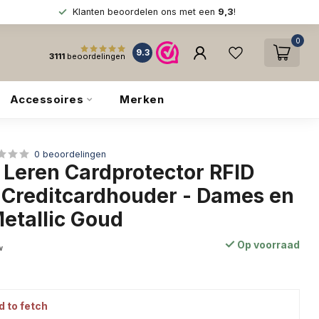
Klanten beoordelen ons met een
9,3
!
0
9.3
3111
beoordelingen
Accessoires
Merken
0 beoordelingen
 Leren Cardprotector RFID
Creditcardhouder - Dames en
Metallic Goud
Op voorraad
w
d to fetch