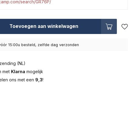
tkamp.com/search/GR76P/
Toevoegen aan winkelwagen
óór 15:00u besteld, zelfde dag verzonden
zending (NL)
en met
Klarna
mogelijk
elen ons met een
9,3
!