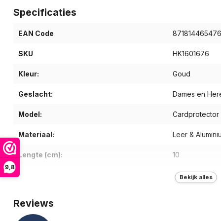
Specificaties
EAN Code
87181446547
SKU
HK1601676
Kleur:
Goud
Geslacht:
Dames en Her
Model:
Cardprotector
Materiaal:
Leer & Alumini
Lengte (cm):
10
9,8
Breedte (cm):
7
Bekijk alles
Diepte (cm):
2
Reviews
Gewicht (g):
160