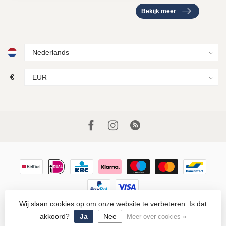
Bekijk meer
€
Wij slaan cookies op om onze website te verbeteren. Is dat
© Copyright 2026 Houtkamp Lederwaren
- Powered by
Lightspeed
-
Lightspeed design
by
Dyvelopment
akkoord?
Ja
Nee
Meer over cookies »