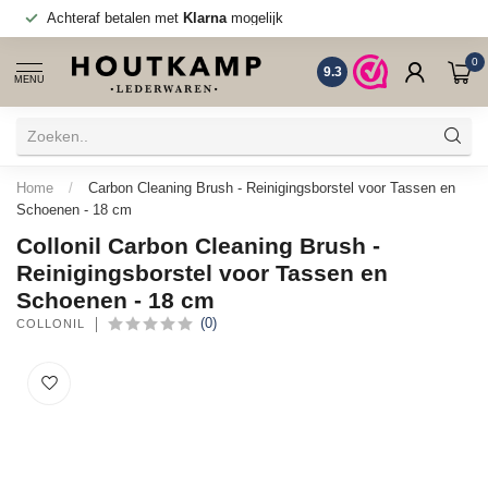
na
mogelijk
Klanten beoordelen ons met e
0
9.3
MENU
Home
/
Carbon Cleaning Brush - Reinigingsborstel voor Tassen en
Schoenen - 18 cm
Collonil Carbon Cleaning Brush -
Reinigingsborstel voor Tassen en
Schoenen - 18 cm
(0)
COLLONIL