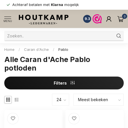
Achteraf betalen met
Klarna
mogelijk
0
9.3
MENU
Home
/
Caran d'Ache
/
Pablo
Alle Caran d'Ache Pablo
potloden
Filters