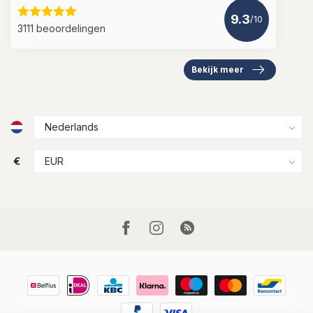
9.3
/10
3111 beoordelingen
Bekijk meer
€